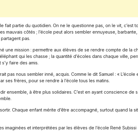
fait partie du quotidien. On ne le questionne pas, on le vit, c’est t
 les mauvais côtés ; l’école peut alors sembler ennuyeuse, barbante, o
 partagent pas.
né une mission : permettre aux élèves de se rendre compte de la chanc
éphant qui les chasse ; la quantité d’écoles dans chaque ville, perme
s’y faire des amis.
ait pas nous sembler inné, acquis. Comme le dit Samuel : « L’école es
ar ses frères, pour se rendre à l’école tous les matins.
ndir ensemble, à être plus solidaires. C’est en ayant conscience de 
emble.
sortir. Chaque enfant mérite d’être accompagné, surtout quand la s
es imaginées et interprétées par les élèves de l’école René Subissi