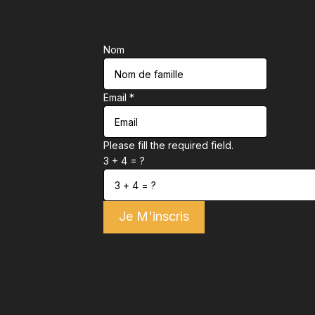
Nom
Email
*
Please fill the required field.
3 + 4 = ?
Je M'inscris