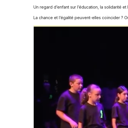
Un regard d’enfant sur l’éducation, la solidarité et
La chance et l’égalité peuvent-elles coïncider ? Ou