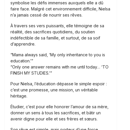
symbolise les défis immenses auxquels elle a dû
faire face. Malgré cet environnement difficile, Nielsa
n’a jamais cessé de nourrir ses rêves.
À travers ses vers puissants, elle témoigne de sa
réalité, des sacrifices quotidiens, du soutien
indéfectible de sa famille, et surtout, de sa soif
d’apprendre.
“Mama always said, ‘My only inheritance to you is
education.’”
“Only one answer remains with me until today… ‘TO
FINISH MY STUDIES.’”
Pour Nielsa, l’éducation dépasse le simple espoir :
c’est une promesse, une mission, un véritable
héritage.
Étudier, c’est pour elle honorer l’amour de sa mère,
donner un sens à tous les sacrifices, et bâtir un
avenir digne pour elle et ses frères et sœurs.
Son rêve est simple, mais porteur d’une force