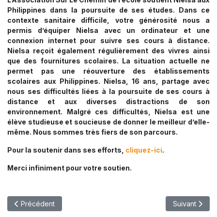
Philippines dans la poursuite de ses études. Dans ce
contexte sanitaire difficile, votre générosité nous a
permis d’équiper Nielsa avec un ordinateur et une
connexion internet pour suivre ses cours à distance.
Nielsa reçoit également régulièrement des vivres ainsi
que des fournitures scolaires. La situation actuelle ne
permet pas une réouverture des établissements
scolaires aux Philippines. Nielsa, 16 ans, partage avec
nous ses difficultés liées à la poursuite de ses cours à
distance et aux diverses distractions de son
environnement. Malgré ces difficultés, Nielsa est une
élève studieuse et soucieuse de donner le meilleur d’elle-
même. Nous sommes très fiers de son parcours.
Pour la soutenir dans ses efforts,
cliquez-ici
.
Merci infiniment pour votre soutien.
Article Précédent : De La Suisse Au Kenya, Les Enfants Unis Po
Article Suiva
Précédent
Suivant