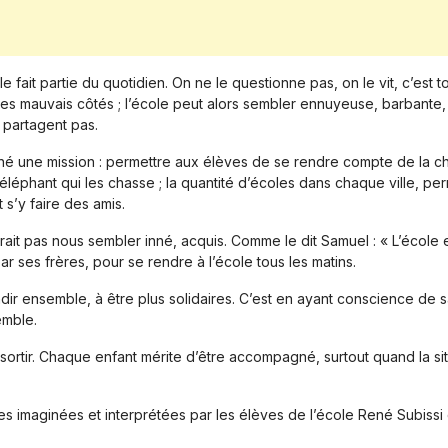
fait partie du quotidien. On ne le questionne pas, on le vit, c’est t
 les mauvais côtés ; l’école peut alors sembler ennuyeuse, barbante, o
 partagent pas.
né une mission : permettre aux élèves de se rendre compte de la chanc
éphant qui les chasse ; la quantité d’écoles dans chaque ville, perme
s’y faire des amis.
ait pas nous sembler inné, acquis. Comme le dit Samuel : « L’école es
ar ses frères, pour se rendre à l’école tous les matins.
ndir ensemble, à être plus solidaires. C’est en ayant conscience de 
emble.
sortir. Chaque enfant mérite d’être accompagné, surtout quand la s
es imaginées et interprétées par les élèves de l’école René Subissi