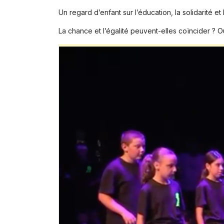
Un regard d’enfant sur l’éducation, la solidarité et
La chance et l’égalité peuvent-elles coïncider ? Ou