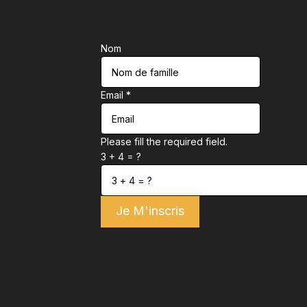
Nom
Email
*
Please fill the required field.
3 + 4 = ?
Je M'inscris